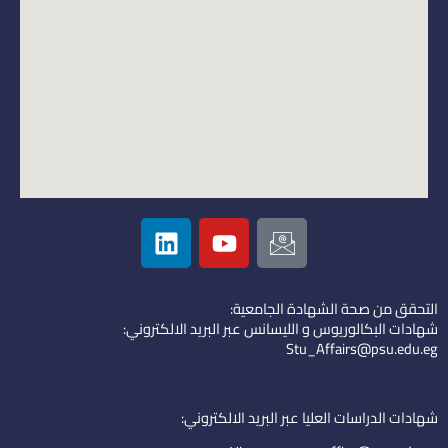
L
Y
I
i
o
c
n
u
o
k
t
n
التحقق من صحة الشهادة الجامعية:
e
u
-
شهادات البكالوريوس و الليسانس عبر البريد الالكتروني:
d
b
e
Stu_Affairs@psu.edu.eg
i
e
m
n
a
i
شهادات الدراسات العليا عبر البريد الالكتروني:
l