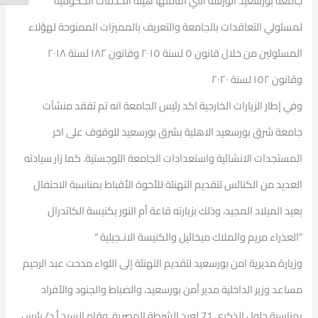
جامعة بورسعيد الورشة التي اقامتها هيئة الخدمات الحكومية
لمسئولي التعاقدات بالجامعة والتعريف بالمميزات الممنوحة لهؤلاء
المسئولين من خلال قانون ٥ لسنة ٢٠١٥ وقانون ١٨٢ لسنة ٢٠١٨
وقانون ١٥٢ لسنة ٢٠٢٠
وفي إطار الزيارات الخارجية اكد رئيس الجامعة انه تم تفقد منشآت
جامعة شرق بورسعيد الاهلية بشرق بورسعيد للوقوف على اخر
المستجدات الانشائية واستعدادات الجامعة اللوجستية. كما زار سيادته
العديد من الكنائس لتقديم التهنئة للأخوة الأقباط بمناسبة الاحتفال
بعيد الميلاد المجيد، وذلك بزيارته قاعة أم النور بكنيسة الكاتدرال
“العذراء مريم والملاك ميخائيل والكنيسة الانـجيلية “
وزيارة مديرية امن بورسعيد لتقديم التهنئة إلى اللواء مدحت عبد الرحيم
مساعد وزير الداخلية مدير أمن بورسعيد، والضباط والجنود والأفراد
بمناسبة حلول الذكرى 71 لعيد الشرطة المصرية. وقام السيد أ.د/ رئيس