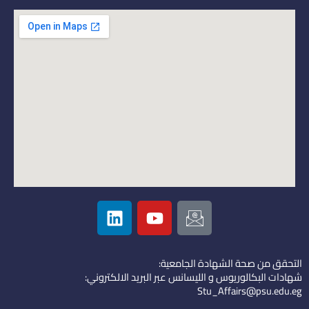
L
Y
I
i
o
c
n
u
o
k
t
n
التحقق من صحة الشهادة الجامعية:
e
u
-
شهادات البكالوريوس و الليسانس عبر البريد الالكتروني:
d
b
e
Stu_Affairs@psu.edu.eg
i
e
m