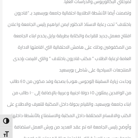
لمرحلتي البكالوريوس والدراسات العليا.
وتضمنت أيضا الأنشطة الطلابية احتفالية جامعة بورسعيد بـ “قادرون
باختلاف” تحت رعاية الاستاذ الدكتور ايمن ابراهيم رئيس الجامعة واعلان
افتتاح معمل جديد للقراءة والكتابة بطريقة برايل يخدم ابناء الجامعة
من المكفوفين وذلك على هامش الاحتفالية التي اقامتها الادارة
العامة لرعاية الطلاب ” مكتب قادرون باختلاف ” والتي اقيمت بإحدى
المنتجعات السياحية على شاطئ بورسعيد
وجاءت زيارة السفينة (لوجوس هوب) بصحبة وفد مكون من ٤٥ طالب
من الوافدين يمثلون ١٥ دولة اجنبية وعربية بالإضافة إلى ١٠٠ طالب من
ابناء جامعة بورسعيد، والقيام بجولة داخل المكتبة للتعرف والاطلاع على
الكتب والاقسام المختلفة داخل المكتبة والاستمتاع بالأنشطة داخلها
ntrast
وأوضح رئيس الجامعة انه تم عقد العديد من ورش العمل استضافة
t Size