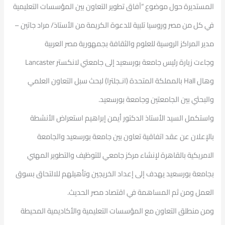
المستديرة حول موضوع “آفاق تطوير التعاون بين المؤسسات التعليمية
في كل من مصر وروسيا تلبية للدعوة الكريمة من الأستاذ/ مراد جاتين –
مدير المراكز الروسية للعلوم والثقافة بجمهورية مصر العربية
وجاءت زيارة رئيس جامعة بورسعيد إلى جامعتي لانكستر Lancaster
وهال Hall بالمملكة المتحدة (انـجلترا) لبحث سبل التعاون العلمي
والبحثي بين الجامعتين وجامعة بورسعيد.
واستكمل السيد الأستاذ الدكتور أيمن إبراهيم استعراض الأنشطة
بالإعلان عن عقد اتفاقية تعاون بين جامعة بورسعيد والجامعة
الامريكية بالقاهرة لإنشاء مركز جامعي للتوظيف والتطوير المهني
بجامعة بورسعيد يهدف إلى إعداد الخريجين وتأهيلهم للالتحاق بسوق
العمل ومن ثم المساهمة في اقتصاد مصر الحديث.
ومن منطلق التعاون مع المؤسسات التعليمية والأكاديمية المحيطة