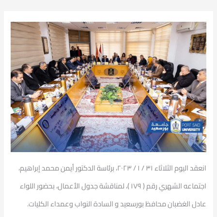
انعقد اليوم الثلاثاء ٣١ / ١ / ٢٠٢٣، برئاسة الدكتور أيمن محمد إبراهيم،
اجتماعه الشهري رقم ( ١٧٩ )، لمناقشة جدول الأعمال، بحضور اللواء
عادل الغضبان محافظ بورسعيد و السادة النواب وعمداء الكليات.