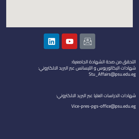
L
Y
I
i
o
c
n
u
o
k
t
n
التحقق من صحة الشهادة الجامعية:
e
u
-
شهادات البكالوريوس و الليسانس عبر البريد الالكتروني:
d
b
e
Stu_Affairs@psu.edu.eg
i
e
m
n
a
i
شهادات الدراسات العليا عبر البريد الالكتروني:
l
Vice-pres-pgs-office@psu.edu.eg