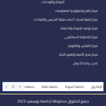
المراكز والوحدات
مركز نظم وتكنولوجيا المعلومات
مركز تنمية قدرات أعضاء هيئة التدريس والقيادات
مركز توكيد الجودة والاعتماد
مركز التخطيط الاستراتيجى
مركز القياس والتقويم
مركز محو الأمية وتعليم الكبار
نادى ريادة الأعمال
لزقازيق
جامعة أسيوط
جامعة طنطا
جامعة حلوان
جامعة المن
جميع الحقوق محفوظة لجامعة بورسعيد 2023