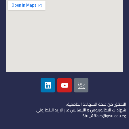
L
Y
I
i
o
c
n
u
o
k
t
n
التحقق من صحة الشهادة الجامعية:
e
u
-
شهادات البكالوريوس و الليسانس عبر البريد الالكتروني:
d
b
e
Stu_Affairs@psu.edu.eg
i
e
m
n
a