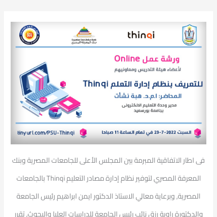
فى اطار الاتفاقية المبرمة بين المجلس الأعلى للجامعات المصرية وبنك
المعرفة المصري لتوفير نظام إدارة مصادر التعليم Thinqi بالجامعات
المصرية٫ وبرعاية معالي
الاستاذ الدكتور ايمن ابراهيم رئيس الجامعة
والدكتورة راوية رزق نائب رئيس الجامعة للدراسات العليا والبحوث٫ تقرر