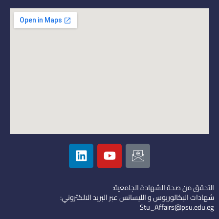
L
Y
I
i
o
c
n
u
o
k
t
n
التحقق من صحة الشهادة الجامعية:
e
u
-
شهادات البكالوريوس و الليسانس عبر البريد الالكتروني:
d
b
e
Stu_Affairs@psu.edu.eg
i
e
m