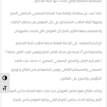
المسرحية الممتازة والتي أشادت بها لجنة التحكيم
كما اعرب عن سعادته بإقامة هذا النشاط المسرحي الجامعي الكبير
ومهنئا أبنائه الطلاب المشاركين في كل العروض من مختلف الكليات
واعتبارهم جميعا فائزين لتميز كل العروض التي قدمت بالمهرجان
ثم قدم المشرف على الإدارة العامة لرعاية الطلاب لجنة التحكيم
والمكونة من أ/ إسماعيل مختار الفنان الكبير ورئيس البيت الفني سابقا أ
/ تامر كرم الفنان والمخرج المسرحي المصري ا.د احمد عزت الناقد
المسرحي والمستشار الثقافى لرئيس الجامعة لإعلان النتائج و توزيع
الكؤوس والدروع على الفائزين
ntrast
t Size
وكانت النتائج بفوز افضل العروض حيث فازت كلية التجارة بكاس المركز
الأول وكلية الآداب بكاس المركز الثاني وكلية العلوم بكاس المركز