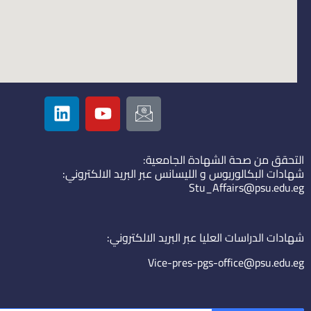
L
Y
I
i
o
c
n
u
o
k
t
n
التحقق من صحة الشهادة الجامعية:
e
u
-
شهادات البكالوريوس و الليسانس عبر البريد الالكتروني:
d
b
e
Stu_Affairs@psu.edu.eg
i
e
m
n
a
i
شهادات الدراسات العليا عبر البريد الالكتروني:
l
Vice-pres-pgs-office@psu.edu.eg