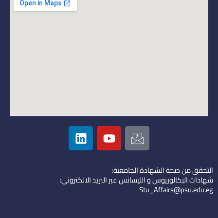
L
Y
I
i
o
c
n
u
o
k
t
n
التحقق من صحة الشهادة الجامعية:
e
u
-
شهادات البكالوريوس و الليسانس عبر البريد الالكتروني:
d
b
e
Stu_Affairs@psu.edu.eg
i
e
m
n
a