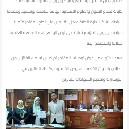
كما يجب أن ندعمها ونشجعها للوصول إلى رسالتها الساميه كأحد
كليات قطاع الفنون والعلوم الانسانيه الهامة بجامعة بورسعيد ومقدما
سيادته الشكر لادارة الكلية ولكل القائمين على نجاح المؤتمر متمنيا
سيادته ان يوتى المؤتمر ثمارة على ارض الواقع لتعم المنفعة العلمية
لطلابنا وللمجتمع ايضا
وبعد الانتهاء من عرض توصيات المؤتمر تم اعلان اسماء الفائزين من
الطلاب بالجوائز الخاصه بالعروض الشفهية وكذلك الفائزين في
البوسترات وتقديم الشهادات للفائزين