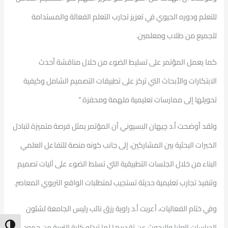
للتعلم ودوره الحيوي في تعزيز تجارب التعلم الفعالة والمستدامة
للجميع من طلاب ومعلمين.
كما يعمل المؤتمر على تسليط الضوء من خلال مناقشة أحدث
الابتكارات والأبحاث التي تركز على تطبيقات التصميم الشامل وكيفية
تحويلها إلى ممارسات تعليمية ملهمة ومحفزة “
ولقد أوضحت أ.د چيهان البسيوني أن المؤتمر يمثل فرصة متميزة لتبادل
الخبرات البحثية بين المشاركين، إلى جانب كونه منصة للتفاعل العلمي
البناء من خلال الجلسات التطبيقية التي تسلط الضوء على آليات تصميم
وتنفيذ تجارب تعليمية حديثة تستجيب لمتطلبات الواقع التربوي المعاصر.
وفي ختام الفعاليات، أعربت أ.د راوية رزق نائب رئيس الجامعة لشئون
ntrast
الدراسات العليا والبحوث عن تقديرها لما تبذله كلية التربية من جهود