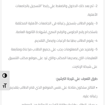
2- ثم بعد ذلك الدخول والضغط علي رابط “التسجيل بالجامعات
الأهلية.
3- يقوم الطالب بتسجيل رغباته فى الجامعات الأهلية المختلفة
باستخدام رقم الجلوس والرقم السري لشهادة الثانوية العامة.
4- يقوم الطالب بطباعة الرغبات وايصال التقديم.
5- ولمزيد من المعلومات يجب علي جميع الطلاب مراعاة ومتابعة
التعليمات التي يصدرها المكتب والتي ترد على موقع مكتب التنسيق
على شبكة الإنترنت.
ntrast
طرق التعرف علي نتيجة الترشيح:
t Size
• النتائج ستكون متاحة علي نفس الموقع الذي قام الطالب بتقديم
رغباته عليه.
• يمكن للطالب طباعة بطاقة الترشيح النهائية من الموقع.