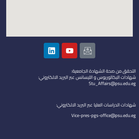
L
Y
I
i
o
c
n
u
o
k
t
n
التحقق من صحة الشهادة الجامعية:
e
u
-
شهادات البكالوريوس و الليسانس عبر البريد الالكتروني:
d
b
e
Stu_Affairs@psu.edu.eg
i
e
m
n
a
i
شهادات الدراسات العليا عبر البريد الالكتروني:
l
Vice-pres-pgs-office@psu.edu.eg