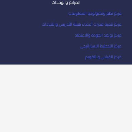
المراكز والوحدات
مركز نظم وتكنولوجيا المعلومات
مركز تنمية قدرات أعضاء هيئة التدريس والقيادات
مركز توكيد الجودة والاعتماد
مركز التخطيط الاستراتيجى
مركز القياس والتقويم
مركز محو الأمية وتعليم الكبار
نادى ريادة الأعمال
صورة
جامعة قناة السويس
جامعة الزقازيق
جامعة أسيوط
جا
جميع الحقوق محفوظة لجامعة بورسعيد 2023