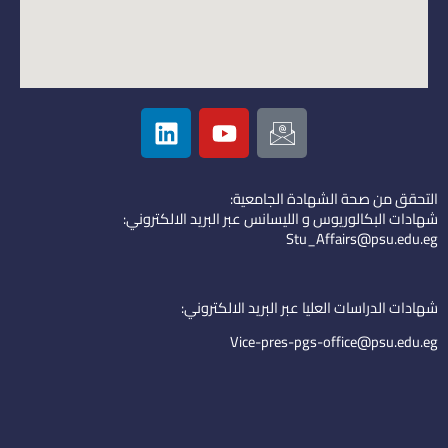
L
Y
I
i
o
c
n
u
o
k
t
n
التحقق من صحة الشهادة الجامعية:
e
u
-
شهادات البكالوريوس و الليسانس عبر البريد الالكتروني:
d
b
e
Stu_Affairs@psu.edu.eg
i
e
m
n
a
i
شهادات الدراسات العليا عبر البريد الالكتروني:
l
Vice-pres-pgs-office@psu.edu.eg