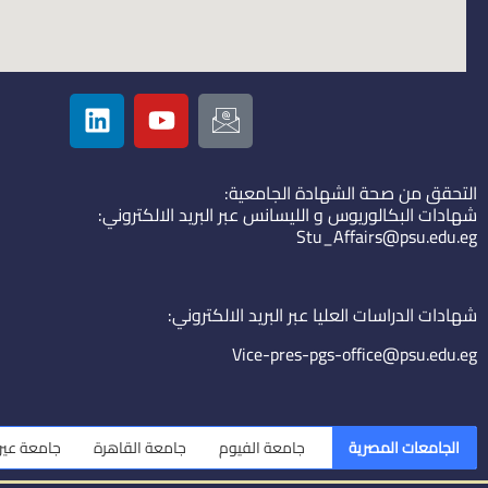
L
Y
I
i
o
c
n
u
o
k
t
n
التحقق من صحة الشهادة الجامعية:
e
u
-
شهادات البكالوريوس و الليسانس عبر البريد الالكتروني:
d
b
e
Stu_Affairs@psu.edu.eg
i
e
m
n
a
i
شهادات الدراسات العليا عبر البريد الالكتروني:
l
Vice-pres-pgs-office@psu.edu.eg
الجامعات المصرية
جامعة الفيوم
جامعة القاهرة
جامعة عين شمس