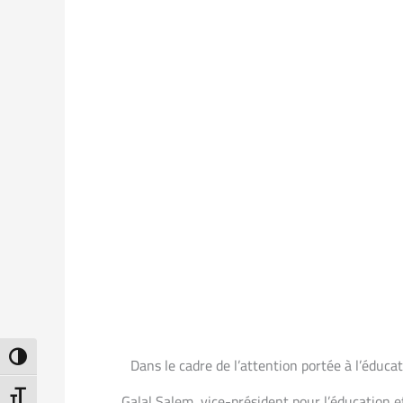
ntrast
Dans le cadre de l’attention portée à l’éduc
t Size
Galal Salem, vice-président pour l’éducation et 