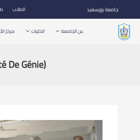
خطي
جامعة بورسعيد
الطلاب
طل
لى
لمحتوى
عن الجامعة
الكليات
مركز الأخ
té De Génie)