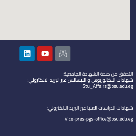
L
Y
I
i
o
c
n
u
o
k
t
n
التحقق من صحة الشهادة الجامعية:
e
u
-
شهادات البكالوريوس و الليسانس عبر البريد الالكتروني:
d
b
e
Stu_Affairs@psu.edu.eg
i
e
m
n
a
i
شهادات الدراسات العليا عبر البريد الالكتروني:
l
Vice-pres-pgs-office@psu.edu.eg