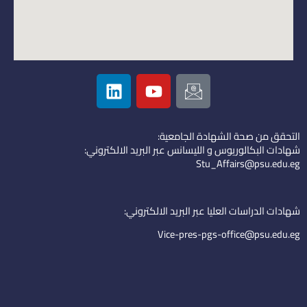
L
Y
I
i
o
c
n
u
o
k
t
n
التحقق من صحة الشهادة الجامعية:
e
u
-
شهادات البكالوريوس و الليسانس عبر البريد الالكتروني:
d
b
e
Stu_Affairs@psu.edu.eg
i
e
m
n
a
i
شهادات الدراسات العليا عبر البريد الالكتروني:
l
Vice-pres-pgs-office@psu.edu.eg