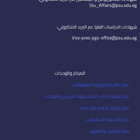
d
b
e
Stu_Affairs@psu.edu.eg
i
e
m
n
a
i
شهادات الدراسات العليا عبر البريد الالكتروني:
l
Vice-pres-pgs-office@psu.edu.eg
المراكز والوحدات
مركز نظم وتكنولوجيا المعلومات
مركز تنمية قدرات أعضاء هيئة التدريس والقيادات
مركز توكيد الجودة والاعتماد
مركز التخطيط الاستراتيجى
مركز القياس والتقويم