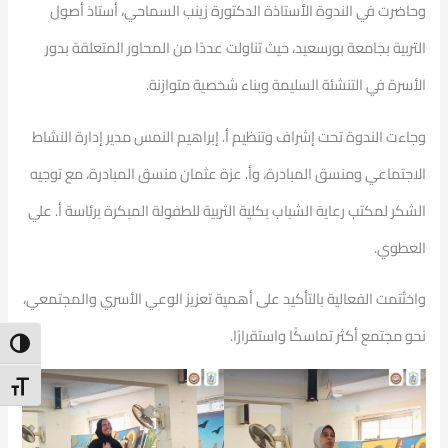
وحاضرت في الندوة الأستاذة الدكتورة زينب السماحي، أستاذ أصول
التربية بجامعة بورسعيد، حيث تناولت عددًا من المحاور المتعلقة بدور
الأسرة في التنشئة السليمة وبناء شخصية متوازنة.
وجاءت الندوة تحت إشراف وتنظيم أ. إبراهيم النمس مدير إدارة النشاط
الاجتماعي ومنسق المبادرة، وأ. عزة عثمان منسق المبادرة، مع توجيه
الشكر لمكتب رعاية الشباب بكلية التربية للطفولة المبكرة برئاسة أ. علي
العطوي.
واختُتمت الفعالية بالتأكيد على أهمية تعزيز الوعي الأسري والمجتمعي،
نحو مجتمع أكثر تماسكًا واستقرارًا.
ntrast
t Size