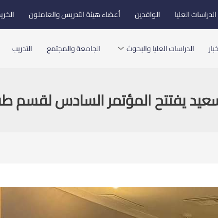
لدراسات العليا
الوافدين
أعضاء هيئة التدريس والعاملون
الخري
بار
الدراسات العليا والبحوث
الجامعة والمجتمع
التدريب
عيد يفتتح المؤتمر السادس لقسم طب