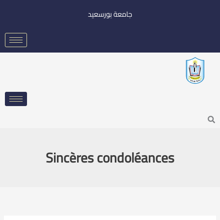
خطي
جامعة بورسعيد
لى
لمحتوى
Searc
Sincères condoléances