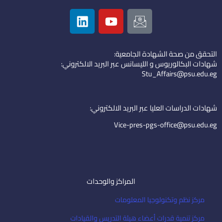
L
Y
I
i
o
c
n
u
o
k
t
n
التحقق من صحة الشهادة الجامعية:
e
u
-
شهادات البكالوريوس و الليسانس عبر البريد الالكتروني:
d
b
e
Stu_Affairs@psu.edu.eg
i
e
m
n
a
i
شهادات الدراسات العليا عبر البريد الالكتروني:
l
Vice-pres-pgs-office@psu.edu.eg
المراكز والوحدات
مركز نظم وتكنولوجيا المعلومات
مركز تنمية قدرات أعضاء هيئة التدريس والقيادات