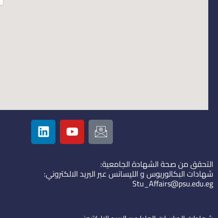
L
Y
I
i
o
c
n
u
o
k
t
n
التحقق من صحة الشهادة الجامعية:
e
u
-
شهادات البكالوريوس و الليسانس عبر البريد الالكتروني:
d
b
e
Stu_Affairs@psu.edu.eg
i
e
m
n
a
i