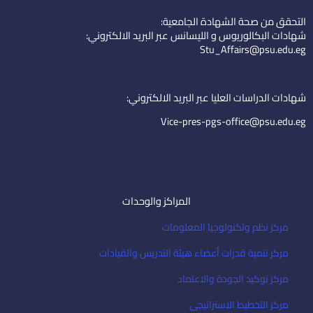
k
t
n
التحقق من صحة الشهادة الجامعية:
e
u
-
شهادات البكالوريوس و الليسانس عبر البريد الالكتروني:
d
b
e
Stu_Affairs@psu.edu.eg
i
e
m
n
a
i
شهادات الدراسات العليا عبر البريد الالكتروني:
l
Vice-pres-pgs-office@psu.edu.eg
المراكز والوحدات
مركز نظم وتكنولوجيا المعلومات
مركز تنمية قدرات أعضاء هيئة التدريس والقيادات
مركز توكيد الجودة والاعتماد
مركز التخطيط الاستراتيجى