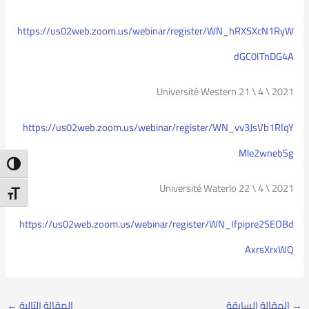
https://us02web.zoom.us/webinar/register/WN_hRXSXcN1RyW
dGC0ITnDG4A
Université Western 21 \ 4 \ 2021
https://us02web.zoom.us/webinar/register/WN_vv3JsVb1RIqY
Mle2wnebSg
ntrast
Université Waterlo 22 \ 4 \ 2021
t Size
https://us02web.zoom.us/webinar/register/WN_Ifpipre2SEOBd
AxrsXrxWQ
→
المقالة السابقة
المقالة التالية
←