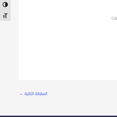
ntrast
t Size
Cib
المقالة التالية
←