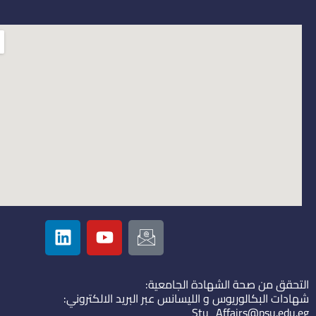
L
Y
I
i
o
c
n
u
o
k
t
n
التحقق من صحة الشهادة الجامعية:
e
u
-
شهادات البكالوريوس و الليسانس عبر البريد الالكتروني:
d
b
e
Stu_Affairs@psu.edu.eg