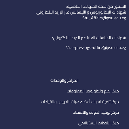
k
t
n
التحقق من صحة الشهادة الجامعية:
e
u
-
شهادات البكالوريوس و الليسانس عبر البريد الالكتروني:
d
b
e
Stu_Affairs@psu.edu.eg
i
e
m
n
a
i
شهادات الدراسات العليا عبر البريد الالكتروني:
l
Vice-pres-pgs-office@psu.edu.eg
المراكز والوحدات
مركز نظم وتكنولوجيا المعلومات
مركز تنمية قدرات أعضاء هيئة التدريس والقيادات
مركز توكيد الجودة والاعتماد
مركز التخطيط الاستراتيجى