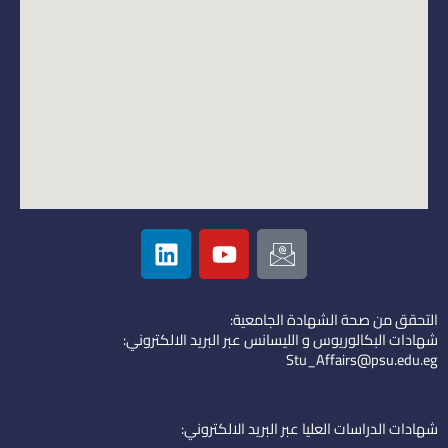
L
Y
I
i
o
c
n
u
o
k
t
n
التحقق من صحة الشهادة الجامعية:
e
u
-
شهادات البكالوريوس و الليسانس عبر البريد الالكتروني:
d
b
e
Stu_Affairs@psu.edu.eg
i
e
m
n
a
i
شهادات الدراسات العليا عبر البريد الالكتروني: