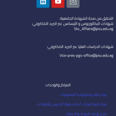
i
o
c
n
u
o
k
t
n
التحقق من صحة الشهادة الجامعية:
e
u
-
شهادات البكالوريوس و الليسانس عبر البريد الالكتروني:
d
b
e
Stu_Affairs@psu.edu.eg
i
e
m
n
a
i
شهادات الدراسات العليا عبر البريد الالكتروني:
l
Vice-pres-pgs-office@psu.edu.eg
المراكز والوحدات
مركز نظم وتكنولوجيا المعلومات
مركز تنمية قدرات أعضاء هيئة التدريس والقيادات
مركز توكيد الجودة والاعتماد