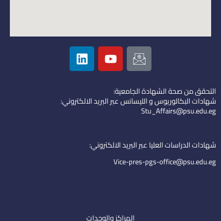
L
Y
I
i
o
c
n
u
o
k
t
n
التحقق من صحة الشهادة الجامعية:
e
u
-
شهادات البكالوريوس و الليسانس عبر البريد الالكتروني:
d
b
e
Stu_Affairs@psu.edu.eg
i
e
m
n
a
i
شهادات الدراسات العليا عبر البريد الالكتروني:
l
Vice-pres-pgs-office@psu.edu.eg
المراكز والوحدات