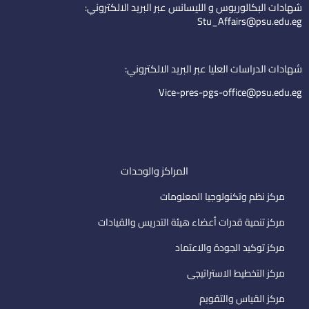
e
u
-
شهادات البكالوريوس و الليسانس عبر البريد الالكتروني:
d
b
e
Stu_Affairs@psu.edu.eg
i
e
m
n
a
i
شهادات الدراسات العليا عبر البريد الالكتروني:
l
Vice-pres-pgs-office@psu.edu.eg
المراكز والوحدات
مركز نظم وتكنولوجيا المعلومات
مركز تنمية قدرات أعضاء هيئة التدريس والقيادات
مركز توكيد الجودة والاعتماد
مركز التخطيط الاستراتيجى
مركز القياس والتقويم