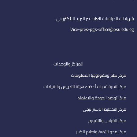
i
e
m
n
a
i
شهادات الدراسات العليا عبر البريد الالكتروني:
l
Vice-pres-pgs-office@psu.edu.eg
المراكز والوحدات
مركز نظم وتكنولوجيا المعلومات
مركز تنمية قدرات أعضاء هيئة التدريس والقيادات
مركز توكيد الجودة والاعتماد
مركز التخطيط الاستراتيجى
مركز القياس والتقويم
مركز محو الأمية وتعليم الكبار