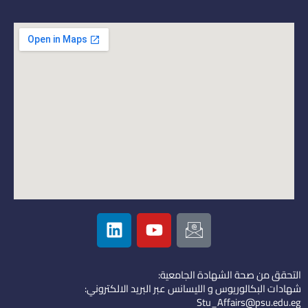
L
Y
I
i
o
c
n
u
o
k
t
n
التحقق من صحة الشهادة الجامعية:
e
u
-
شهادات البكالوريوس و الليسانس عبر البريد الالكتروني:
d
b
e
Stu_Affairs@psu.edu.eg