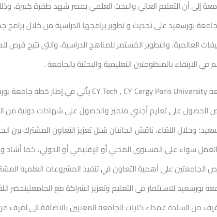
معة إلى أن التعليم العالي والبحث العلمي بمصر شهد طفرة كبيرة، وذلك ف
امعة بورسعيد على تحديث و تطوير برامجها الدراسية من خلال برامج ج
نيفات العالمية، والتطوير المُستمر للمناهج الدراسية، والتى تتيح فرص
في الارتقاء بالمنظومتين التعليمية والبحثية بالجامعة .
ولفت رئيس جامعة بورسعيد إلى أن التعاون مع جامعة University
ز فرص الحصول على تعليم أجنبي متميز والحصول على شهادات دولية من ا
يد؛ وخلال اللقاء، ناقش الجانبان سُبل تعزيز التعاون المشترك بين الجا
حرص الجامعتين على أهمية التعاون في تنفيذ المشروعات العلمية المشت
عة بورسعيد للاستثمار في التعليم وتعزيز الشراكة مع الجامعتينحضر الل
يف من السادة عمداء كليات الجامعة المعنيين بالاضافة الى لفيف من 