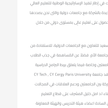
ي إطار تنفيذ الإستراتيجية الوطنية للتعليم العالي
ديدة بالشركة مع جامعات دولية والتى نحن بصددها
 للحصول على تعليم عالٍى بمستوى دولي من خلال
CY Tech , CY Cergy Paris  يأتي في إطار خطة جامعة بورسعيد للتعاون مع الجامعات الدولية، للاستفادة من
لجامعة الأم، فضلاً عن المُساهمة في جذب الطلاب
معتين وخاصة فيما يتعلق بربط البرامج الدراسية
الدولية الجديدة باحتياجات الصناعة ومُتطلبات سوق العمل سواء على المستوى المحلي أو الإقليمي أو الدولي، كما أشاد وفد جامعة CY Tech , CY Cergy Paris University
ركة بين الجامعتين ودعم العلاقات في المجالات
قاء ا.د امل خليل المشرف على قطاع التعليم
السادة اعضاء هيئة التدريس والهيئة المعاونة