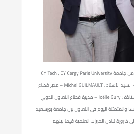
التقى السيد الاستاذ الدكتور / شريف صالح رئيس جامعة بورسعيد ، وفدا من الممثلين للعلاقات الثقافية والعلاقات الدولية من جامعة CY Tech , CY Cergy Paris University
لبحث وتعزيز التعاون المُشترك والذي يضم كل من :- الأستاذ الدكتور: Radjesvarane ALEXANDRE – مدير جامعة CY Tech – السيد الأستاذ : Michel GUILMAULT – مدير قطاع
العلاقات الدولية بجامعة CY Tech – الدكتورة : Besma ZEDDINI – مديرة قطاع المشروعات والابتكار جامعة CY Tech – الأستاذة : Joëlle Gury – مديرة قطاع التعاون الدولي
ين مصر وفرنسا والمتمثلة اليوم فى التعاون بين جامعة بورسعيد