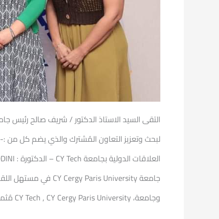
جامعة ris University
وجامعة، CY Tech , CY Cergy Paris University مُثمنًا زيادة التعاون الثنائي الجامعتين في مجال التعليم الجامعي، مؤكدًا على ضرورة تبادل الخبرات العلمية فيما بينهم