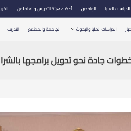
لدراسات العليا
الوافدين
أعضاء هيئة التدريس والعاملون
الخري
بار
الدراسات العليا والبحوث
الجامعة والمجتمع
التدريب
طوات جادة نحو تدويل برامجها بالشراك