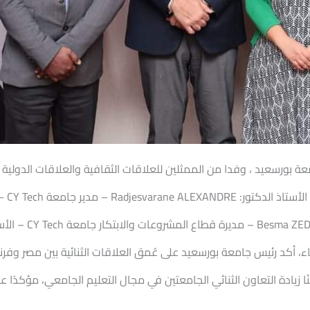
CY Cergy Pa في مستهل اللقاء، أكد رئيس جامعة بورسعيد على عُمق العلاقات الثنائية ب