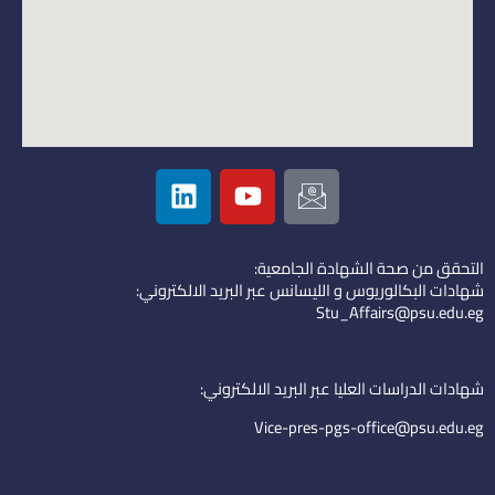
L
Y
I
i
o
c
n
u
o
k
t
n
التحقق من صحة الشهادة الجامعية:
e
u
-
شهادات البكالوريوس و الليسانس عبر البريد الالكتروني:
d
b
e
Stu_Affairs@psu.edu.eg
i
e
m
n
a
i
شهادات الدراسات العليا عبر البريد الالكتروني:
l
Vice-pres-pgs-office@psu.edu.eg