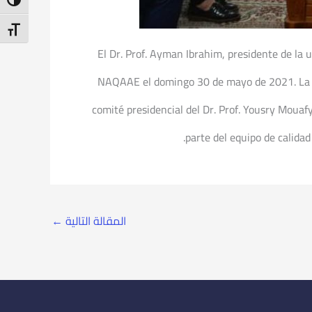
ntrast
t Size
El Dr. Prof. Ayman Ibrahim, presidente de la 
NAQAAE el domingo 30 de mayo de 2021. La re
comité presidencial del Dr. Prof. Yousry Mouafy
parte del equipo de calidad
المقالة التالية
←