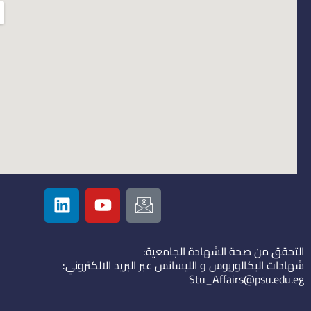
L
Y
I
i
o
c
n
u
o
k
t
n
التحقق من صحة الشهادة الجامعية:
e
u
-
شهادات البكالوريوس و الليسانس عبر البريد الالكتروني:
d
b
e
Stu_Affairs@psu.edu.eg
i
e
m
n
a