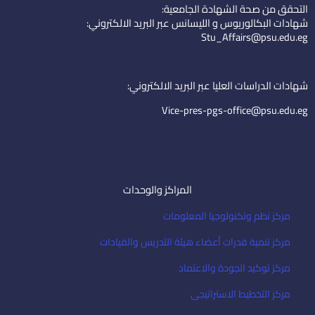
التحقق من صحة الشهادة الجامعية:
e
u
-
شهادات البكالوريوس و الليسانس عبر البريد الالكتروني:
d
b
e
Stu_Affairs@psu.edu.eg
i
e
m
n
a
i
شهادات الدراسات العليا عبر البريد الالكتروني:
l
Vice-pres-pgs-office@psu.edu.eg
المراكز والوحدات
مركز نظم وتكنولوجيا المعلومات
مركز تنمية قدرات أعضاء هيئة التدريس والقيادات
مركز توكيد الجودة والاعتماد
مركز التخطيط الاستراتيجى