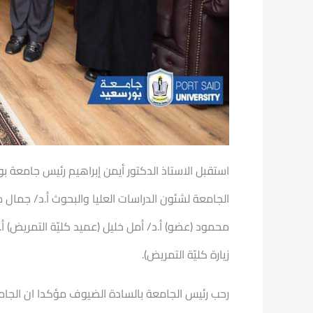
استقبل الاستاذ الدكتور أيمن إبراهيم رئيس جامعة بو
الجامعة لشئون الدراسات العليا والبحوث أ.د/ جمال
محمود (عضو) أ.د/ أمل خليل (عميد كليّة التمريض) 
زيارة كليّة التمريض).
رحب رئيس الجامعة بالسادة الضيوف مؤكدا ان الجامع