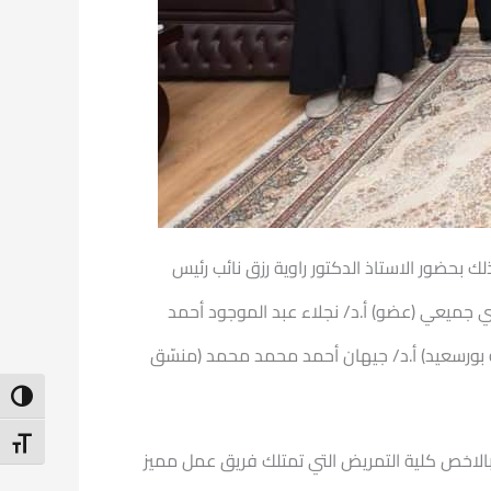
 بحضور الاستاذ الدكتور راوية رزق نائب رئيس
ي جميعي (عضو) أ.د/ نجلاء عبد الموجود أحمد
ة بورسعيد) أ.د/ جيهان أحمد محمد محمد (منسّق
ntrast
t Size
بالاخص كلية التمريض التي تمتلك فريق عمل مميز