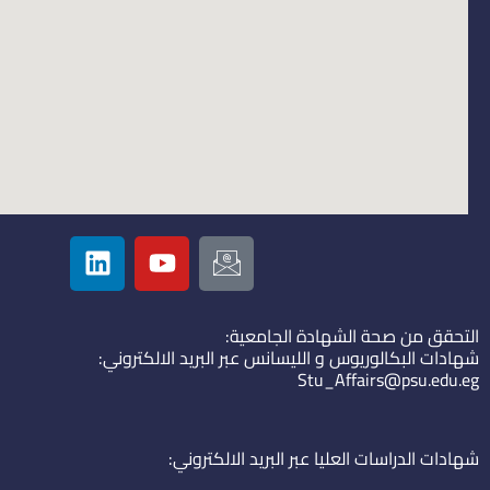
L
Y
I
i
o
c
n
u
o
k
t
n
التحقق من صحة الشهادة الجامعية:
e
u
-
شهادات البكالوريوس و الليسانس عبر البريد الالكتروني:
d
b
e
Stu_Affairs@psu.edu.eg
i
e
m
n
a
i
شهادات الدراسات العليا عبر البريد الالكتروني:
l