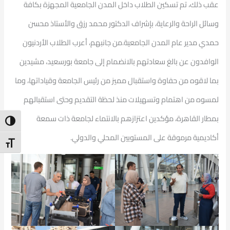
عقب ذلك، تم تسكين الطلاب داخل المدن الجامعية المجهزة بكافة
وسائل الراحة والرعاية، بإشراف الدكتور محمد رزق والأستاذ محسن
حمدي مدير عام المدن الجامعية.من جانبهم، أعرب الطلاب الأردنيون
الوافدون عن بالغ سعادتهم بالانضمام إلى جامعة بورسعيد، مشيدين
بما لاقوه من حفاوة واستقبال مميز من رئيس الجامعة وقياداتها، وما
لمسوه من اهتمام وتسهيلات منذ لحظة التقديم وحتى استقبالهم
بمطار القاهرة، مؤكدين اعتزازهم بالانتماء لجامعة ذات سمعة
ntrast
أكاديمية مرموقة على المستويين المحلي والدولي.
t Size