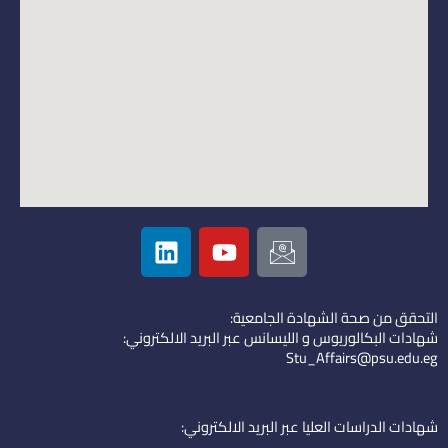
L
Y
I
i
o
c
n
u
o
k
t
n
التحقق من صحة الشهادة الجامعية:
e
u
-
شهادات البكالوريوس و الليسانس عبر البريد الالكتروني:
d
b
e
Stu_Affairs@psu.edu.eg
i
e
m
n
a
i
شهادات الدراسات العليا عبر البريد الالكتروني: