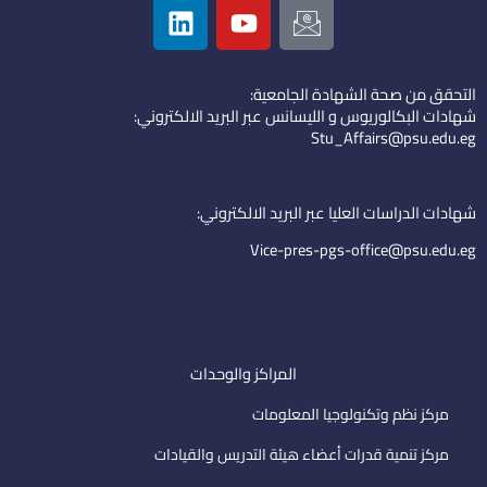
i
o
c
n
u
o
k
t
n
التحقق من صحة الشهادة الجامعية:
e
u
-
شهادات البكالوريوس و الليسانس عبر البريد الالكتروني:
d
b
e
Stu_Affairs@psu.edu.eg
i
e
m
n
a
i
شهادات الدراسات العليا عبر البريد الالكتروني:
l
Vice-pres-pgs-office@psu.edu.eg
المراكز والوحدات
مركز نظم وتكنولوجيا المعلومات
مركز تنمية قدرات أعضاء هيئة التدريس والقيادات