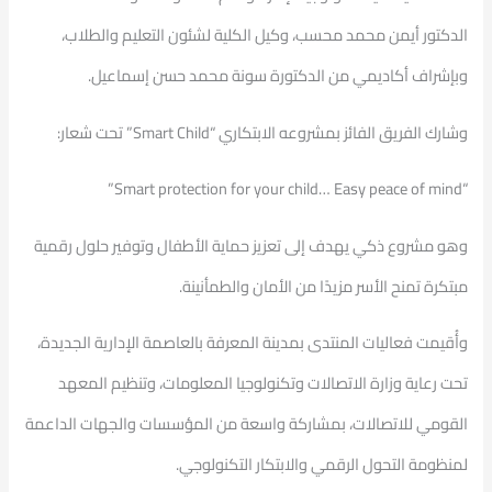
الدكتور أيمن محمد محسب، وكيل الكلية لشئون التعليم والطلاب،
وبإشراف أكاديمي من الدكتورة سونة محمد حسن إسماعيل.
وشارك الفريق الفائز بمشروعه الابتكاري “Smart Child” تحت شعار:
“Smart protection for your child… Easy peace of mind”
وهو مشروع ذكي يهدف إلى تعزيز حماية الأطفال وتوفير حلول رقمية
مبتكرة تمنح الأسر مزيدًا من الأمان والطمأنينة.
وأُقيمت فعاليات المنتدى بمدينة المعرفة بالعاصمة الإدارية الجديدة،
تحت رعاية وزارة الاتصالات وتكنولوجيا المعلومات، وتنظيم المعهد
القومي للاتصالات، بمشاركة واسعة من المؤسسات والجهات الداعمة
لمنظومة التحول الرقمي والابتكار التكنولوجي.