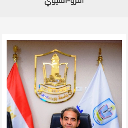
أفرو-آسيوي