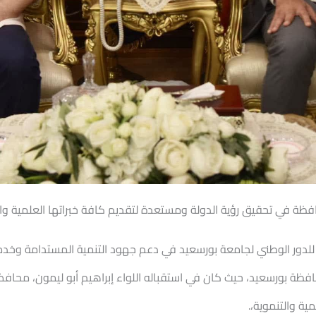
فظة في تحقيق رؤية الدولة ومستعدة لتقديم كافة خبراتها العلمية وا
ًا للدور الوطني لجامعة بورسعيد في دعم جهود التنمية المستدامة وخد
افظة بورسعيد، حيث كان في استقباله اللواء إبراهيم أبو ليمون، محاف
ة والتنموية،.