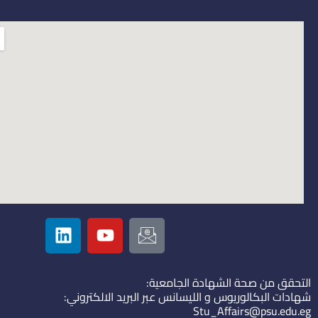
L
Y
I
i
o
c
n
u
o
k
t
n
التحقق من صحة الشهادة الجامعية:
e
u
-
شهادات البكالوريوس و الليسانس عبر البريد الالكتروني:
d
b
e
Stu_Affairs@psu.edu.eg