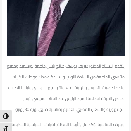
يتقدم الاستاذ الدكتور شريف يوسف صالح رئيس جامعة بورسعيد وجميع
منتسبي الجامعة من السادة النواب والسادة عمداء ووكلاء الكليات
واعضاء هيئة التدريس والهيئة المعاونة والجهاز الإداري وابنائنا الطلاب
بخالص التهنئة لفخامة السيد الرئيس عبد الفتاح السيسي رئيس
الجمهورية والشعب المصري العظيم بمناسبة ذكرى ثورة 30 يونيو
ntrast
وبهذه المناسبة نؤكد على تأييدنا المطلق لقيادتنا السياسية الحكيمة
t Size