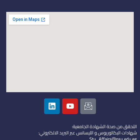
L
Y
I
i
o
c
n
u
o
k
t
n
التحقق من صحة الشهادة الجامعية:
e
u
-
شهادات البكالوريوس و الليسانس عبر البريد الالكتروني:
d
b
e
Stu_Affairs@psu.edu.eg