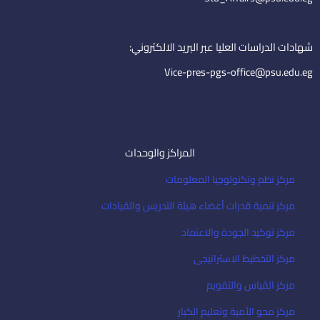
i
e
m
n
a
i
شهادات الدراسات العليا عبر البريد الالكتروني:
l
Vice-pres-pgs-office@psu.edu.eg
المراكز والوحدات
مركز نظم وتكنولوجيا المعلومات
مركز تنمية قدرات أعضاء هيئة التدريس والقيادات
مركز توكيد الجودة والاعتماد
مركز التخطيط الاستراتيجى
مركز القياس والتقويم
مركز محو الأمية وتعليم الكبار