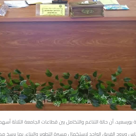
بورسعيد، أن حالة التناغم والتكامل بين قطاعات الجامعة الثلاثة أس
 وبروح الفريق الواحد لاستكمال مسيرة التطوير والبناء، بما يرسخ م