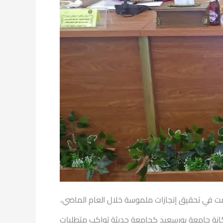
همت في تحقيق إنجازات ملموسة خلال العام الماضي،
كانة جامعة بورسعيد كجامعة حديثة تواكب متطلبات