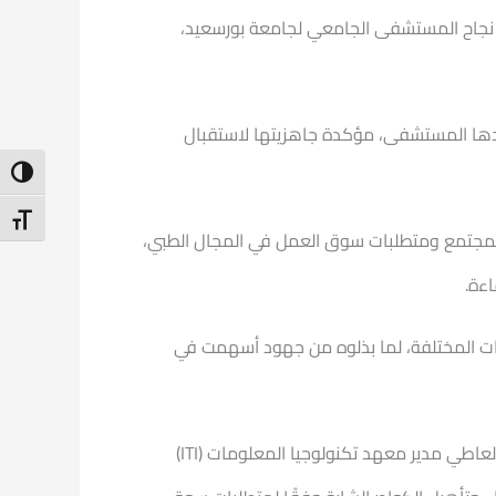
لى نجاح المستشفى الجامعي لجامعة بورسعيد،
هدها المستشفى، مؤكدة جاهزيتها لاستقبال
ntrast
t Size
 المجتمع ومتطلبات سوق العمل في المجال الطبي،
اءة.
ليات المختلفة، لما بذلوه من جهود أسهمت في
وفي ختام الاجتماع، وبالنيابة عن الدكتورة هبة صالح رئيس معهد تكنولوجيا المعلومات، قامت الأستاذة الدكتورة هبة عبد العاطي مدير معهد تكنولوجيا المعلومات (ITI)