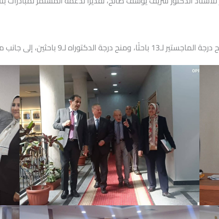
للأستاذ الدكتور شريف يوسف صالح، تقديرًا لدعمه المستمر لمبادرات بن
اقشة جدول الأعمال واتخاذ القرارات اللازمة.