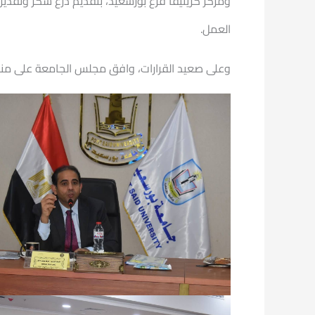
ومركز كريتيفا فرع بورسعيد، بتقديم درع شكر وتقدير 
العمل.
وعلى صعيد القرارات، وافق مجلس الجامعة على منح درجة الماجستير لـ13 باحثًا، ومنح درجة الدكتوراه لـ9 باحثين، إلى جانب من