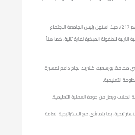
جاء ذلك خلال ترؤس سيادته الاجتماع الدوري لمجلس جامعة بورسعيد صباح اليوم الثلاثاء الموافق 27 يناير 2026 (الجلسة رقم 217)، حيث استهل رئيس الجامعة الاجتماع
التربية للطفولة المبكرة لفترة ثانية، كما هنأ
بشي محافظ بورسعيد، كشريك نجاح داعم لمسيرة
ومة التعليمية.
الطلاب ويعزز من جودة العملية التعليمية.
يذيًا تطبيقيًا لخطة الجامعة الاستراتيجية، بما يتماشى مع الاستراتيجية العامة