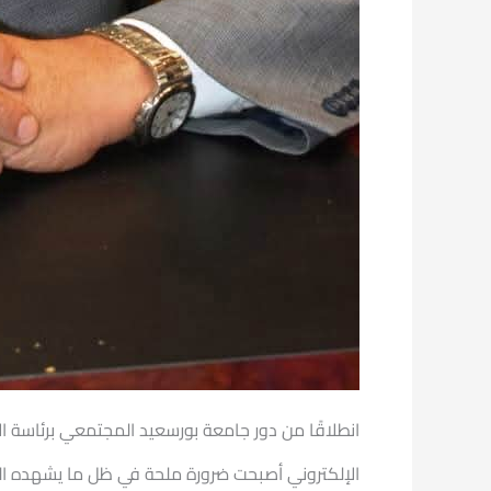
انطلاقًا من دور جامعة بورسعيد المجتمعي برئاسة ا
الإلكتروني أصبحت ضرورة ملحة في ظل ما يشهده ال