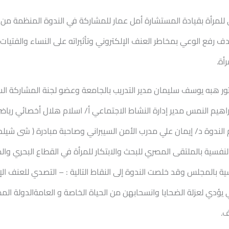
لمرأة بقيادة المستشارة أمل عمار للمشاركة في الندوة المنظمة من ل
ف رفع الوعي بمخاطر العنف الإلكتروني وتأثيراته على النساء والفتيات،
ر هبه يوسف سليمان مدير التدريب بالجامعة وعضو لجنة المشاركة السي
هيم النمس مدير إدارة النشاط الاجتماعي أ/ اسلام هلال أخصائي رياضي 
الندوة د/ إيمان علي مدرب الأمن السيبراني وصاحبة مبادرة ( شى شيلد )
نفسية بالملتقى المصري للبحث والابتكار للمرأة في القطاع البحري وا
اسية بالمجلس وقد خلصت الندوة إلى النقاط التالية : – التصدي للعنف
 يؤدي لعزلة الضحايا وانسحابهن من الحياة الخاصة و العامةالدولة الم
ف.