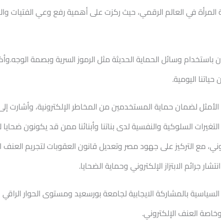
ة المرأة في العالم الرقمي، حيث ركزت على أهمية رفع وعي الفتيات وا
 باستخدام وسائل الحماية الحديثة مثل الرموز السرية وبصمة الوجه.وأك
ياتنا اليومية.
ل لضمان حماية المستخدمين من المخاطر الإلكترونية، وأشارت إلى الآثا
التغيرات السلوكية والنفسية لدى بناتنا وأبنائنا ممن قد يكونون ضحايا له
تروني، مع التركيز على جهود مصر وتعديل قانون العقوبات لتجريم العن
ار جرائم الابتزاز الإلكتروني وحماية الضحايا.
سياسية بالمشاركة الايجابية لجامعة بورسعيد ومستوى الحوار الراقي ا
اصة العنف الإلكتروني.