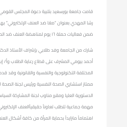
قامت جامعة بورسعيد بتلبية دعوة المجلس القومي ل
رشا المهدي بعنوان “معًا ضد العنف الإلكتروني” بهد
ضمن فعاليات حملة ١٦ يوم لمناهضة العنف ضد المرأة.
شارك من الجامعة وفد طلابي بإشراف الأستاذ الدكتو
أحمد بيومي المشرف على قطاع رعاية الطلاب وأ/ إبرا
المختلفة التكنولوجية والنفسية والقانونية وقد قدم 
ممتاز استشاري الصحة النفسية ورئيس لجنة الصحة ال
الدستورية العليا ومقرر مناوب لجنة المشاركة السي
مهمة جماعية تتطلب تعاوناً حقيقياًالعنف الإلكتروني
اهتماماً متزايداً بحماية المرأة من كافة أشكال العن