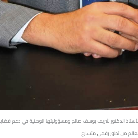
لأستاذ الدكتور شريف يوسف صالح ومسؤوليتها الوطنية في دعم قضايا ا
عالم من تطور رقمي متسارع.