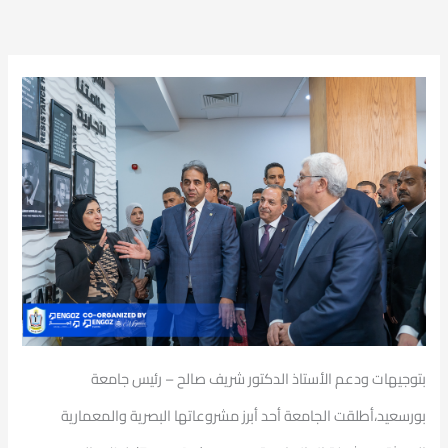
بتوجيهات ودعم الأستاذ الدكتور شريف صالح – رئيس جامعة
بورسعيد،أطلقت الجامعة أحد أبرز مشروعاتها البصرية والمعمارية