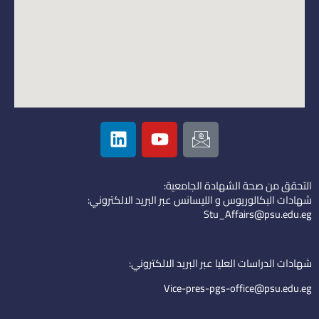
L
Y
I
i
o
c
n
u
o
k
t
n
التحقق من صحة الشهادة الجامعية:
e
u
-
شهادات البكالوريوس و الليسانس عبر البريد الالكتروني:
d
b
e
Stu_Affairs@psu.edu.eg
i
e
m
n
a
i
شهادات الدراسات العليا عبر البريد الالكتروني:
l
Vice-pres-pgs-office@psu.edu.eg