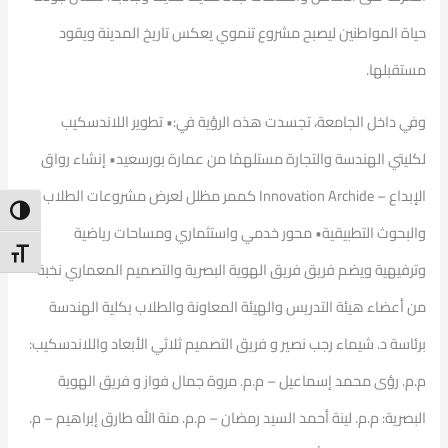
حياة المواطنين ليصبح مشروع تنموي يعكس تاريخ المدينة ويقود
مستقبلها.
وفي داخل الجامعة، تجسدت هذه الرؤية في:• تطوير اللاندسكيب
لكليتي الهندسة والتجارة مستلهمًا من عمارة بورسعيد• إنشاء رواق
الإبداع – Innovation Archide كممر مظلل لعرض مشروعات الطلاب
ntrast
والبحوث التطبيقية• محور خدمي واستثماري ومساحات رياضية
t Size
وترفيهية ويضم فريق فريق الهوية البصرية والتصميم المعماري نخبة
من أعضاء هيئة التدريس والهيئة المعاونة والطلاب بكلية الهندسة
برئاسة د. شيماء رجب نصير و فريق التصميم ثلاثي الأبعاد واللاندسكيب:
م.م. رؤى محمد إسماعيل – م.م. مروة جمال فواز و فريق الهوية
البصرية: م.م. لينة أحمد السيد رمضان – م.م. منة الله طارق إبراهيم – م.