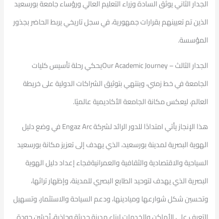
الجدار الثاني يوثق السادة وزراء التعليم العالي ورؤساء جامعة بورسعيد
الذين تم تعيينهم بقرارات جمهورية، في سجل تاريخي يربط الحاضر بجذور
المؤسسة.
الجدار الثالث – Our Academic Journeyيحكي رحلة تأسيس كليات
الجامعة في خط زمني، وينتهي بتوثيق الشراكات الدولية على خريطة
العالم، ليعكس مكانة الجامعة الأكاديمية عالميًا.
هذا الإنجاز يأتي امتدادًا للدور الرائد لشركة Engaz Arc في وضع دليل
الهوية البصرية لمدينة بورسعيد، الذي يهدف إلى تعزيز مكانة بورسعيد
السياحية والاقتصادية والثقافية والعمرانيةفجاء إعداد دليل الهوية
البصرية الذي يهدف لتوحيد الطابع البصري للمدينة، وإظهار تراثها،
وتحسين شكل شوارعها وميادينها، ودعم السياحة والاستثمار، وتسهيل
التعرف على الأماكن والخدمات لبناء مدينة حديثة وجاذبة، تُحسّن جودة