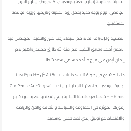
الحديثة عبر شركة إنجاز جامعة بورسعيد (Engaz Arc)، ليظهر الحرم
الجامعي اليوم بوجه جديد يحمل روح المدينة وتاريخها ورؤية الجامعة
لمستقبلها.
التصميم والإشراف العام: د.م. شيماء رجب نصير والتنفيذ: المهندس عبد
الرحمن أحمد وفريق التنفيذ: م.م. منة الله طارق محمد إبراهيم م.م.
إيمان أيمن علي فراج م. أحمد سامي سعد شطا.
جاء المشروع في صورة ثلاث جداريات رئيسية تشكّل معًا سردًا بصريًا
لهوية بورسعيد وجامعتها:الجدار الأول تحت شعارOur People Are Our
Brand – – شعبنا هو علامتنا التجارية يروي قصة بورسعيد عبر تكريم
رموزها المؤثرة في المقاومة والسياسة والثقافة والفن والرياضة
والاقتصاد، مع توثيق زمني لمحافظي بورسعيد.