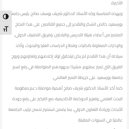
الأخيرة.
وبهذه المناسبة وجّه الأستاذ الدكتور شريف يوسف صالح، رئيس جامعة
ntrast
بورسعيد، خالص الشكر والتقدير إلى جميع القائمين على هذا النجاح
t Size
المتميز من أعضاء هيئة التدريس والباحثين، وفريق التصنيف الدولي،
والإدارات المعاونة بالكليات وقطاع الدراسات العليا والبحوث. وأكد
سيادته أن هذا التقدم لم يكن ليتحقق لولا إخلاصهم وتعاونهم وروح
الفريق التي تميز عملهم، مشيدًا بجهودهم المتواصلة في رفع اسم
جامعة بورسعيد على خريطة التميز العالمي.
كما أكد الأستاذ الدكتور شريف صالح أهمية مواصلة دعم منظومة
البحث العلمي وتعزيز الحوكمة الأكاديمية، مع التركيز على رفع جودة
الأبحاث وزيادة التعاون الدولي، بما يضمن استمرار تحسن ترتيب الجامعة
عالميًا في السنوات المقبلة