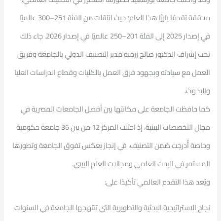
محققة تقدمًا بارزًا هذا العام؛ حيث انتقلت من الفئة 251–300 عالميًا
في إصدار 2025 إلى الفئة 201–250 عالميًا في إصدار 2026. جاء ذلك
تحت إشراف الدكتور صالح زرمبة مدير التصنيف الدولي بالجامعة وفريق
العمل مع سيادته وبجهود فرق العمل بالكليات وقطاع الدراسات العليا
والبحوث.
كما حافظت الجامعة على مكانتها بين أفضل الجامعات المصرية في
مجال التخصصات البينية، إذ احتلت المركز 12 من بين 36 جامعة حكومية
وخاصة أُدرجت ضمن التصنيف، في إنجاز يعكس تفوق الجامعة وتطورها
المستمر في البحث العلمي ومجالات العلم البيني.
ويُعد هذا التقدم العالمي تأكيدًا على:
نجاح الاستراتيجية البحثية والتطويرية التي تنتهجها الجامعة في السنوات