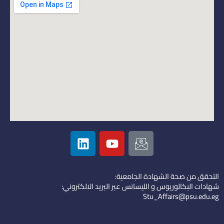
L
Y
I
i
o
c
n
u
o
k
t
n
التحقق من صحة الشهادة الجامعية:
e
u
-
شهادات البكالوريوس و الليسانس عبر البريد الالكتروني:
d
b
e
Stu_Affairs@psu.edu.eg
i
e
m
n
a