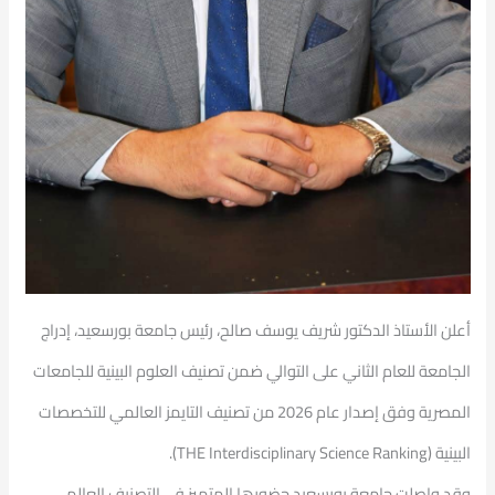
أعلن الأستاذ الدكتور شريف يوسف صالح، رئيس جامعة بورسعيد، إدراج
الجامعة للعام الثاني على التوالي ضمن تصنيف العلوم البينية للجامعات
المصرية وفق إصدار عام 2026 من تصنيف التايمز العالمي للتخصصات
البينية (THE Interdisciplinary Science Ranking).
وقد واصلت جامعة بورسعيد حضورها المتميز في التصنيف العالمي،