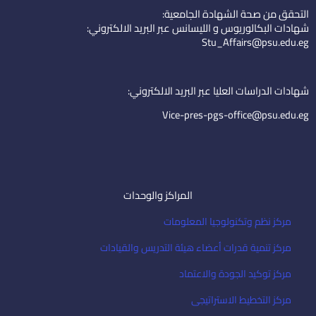
k
t
n
التحقق من صحة الشهادة الجامعية:
e
u
-
شهادات البكالوريوس و الليسانس عبر البريد الالكتروني:
d
b
e
Stu_Affairs@psu.edu.eg
i
e
m
n
a
i
شهادات الدراسات العليا عبر البريد الالكتروني:
l
Vice-pres-pgs-office@psu.edu.eg
المراكز والوحدات
مركز نظم وتكنولوجيا المعلومات
مركز تنمية قدرات أعضاء هيئة التدريس والقيادات
مركز توكيد الجودة والاعتماد
مركز التخطيط الاستراتيجى