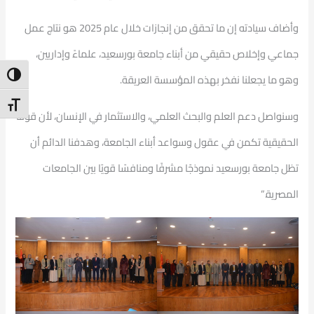
وأضاف سيادته إن ما تحقق من إنجازات خلال عام 2025 هو نتاج عمل
جماعي وإخلاص حقيقي من أبناء جامعة بورسعيد، علماءً وإداريين،
ntrast
وهو ما يجعلنا نفخر بهذه المؤسسة العريقة.
t Size
وسنواصل دعم العلم والبحث العلمي، والاستثمار في الإنسان، لأن قوتنا
الحقيقية تكمن في عقول وسواعد أبناء الجامعة، وهدفنا الدائم أن
تظل جامعة بورسعيد نموذجًا مشرفًا ومنافسًا قويًا بين الجامعات
المصرية.”