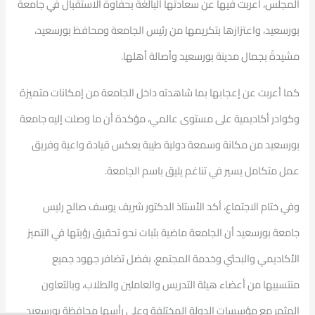
المجلس، أعربت فيها عن سعادتها البالغة بحفاوة الاستقبال في جامعة
بورسعيد، واعتزازها بتكريمها من رئيس الجامعة ومحافظ بورسعيد،
مشيدةً بجمال مدينة بورسعيد وأصالة أهلها.
كما أعربت عن إعجابها بما شاهدته داخل الجامعة من إمكانات متميزة
وكوادر أكاديمية على مستوى عالمي، مؤكدة أن ما وصلت إليه جامعة
بورسعيد من مكانة وسمعة دولية طيبة يعكس قيادة واعية وفريق
عمل متكامل يسير في تناغم يليق باسم الجامعة.
وفي ختام الاجتماع، أكد الأستاذ الدكتور شريف يوسف صالح رئيس
جامعة بورسعيد أن الجامعة ماضية بثبات نحو تحقيق رؤيتها في التميز
الأكاديمي والبحثي وخدمة المجتمع، بفضل تضافر جهود جميع
منتسبيها من أعضاء هيئة التدريس والعاملين والطلاب، وبالتعاون
المثمر مع مؤسسات الدولة المختلفة وعلى رأسها محافظة بورسعيد.