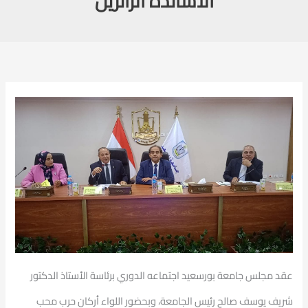
الأساتذة الزائرين
عقد مجلس جامعة بورسعيد اجتماعه الدوري برئاسة الأستاذ الدكتور
شريف يوسف صالح رئيس الجامعة، وبحضور اللواء أركان حرب محب