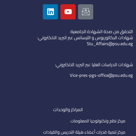
L
Y
I
i
o
c
n
u
o
k
t
n
التحقق من صحة الشهادة الجامعية:
e
u
-
شهادات البكالوريوس و الليسانس عبر البريد الالكتروني:
d
b
e
Stu_Affairs@psu.edu.eg
i
e
m
n
a
i
شهادات الدراسات العليا عبر البريد الالكتروني:
l
Vice-pres-pgs-office@psu.edu.eg
المراكز والوحدات
مركز نظم وتكنولوجيا المعلومات
مركز تنمية قدرات أعضاء هيئة التدريس والقيادات