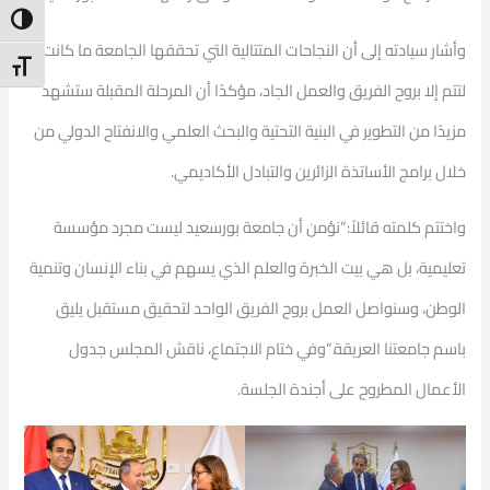
ntrast
وأشار سيادته إلى أن النجاحات المتتالية التي تحققها الجامعة ما كانت
t Size
لتتم إلا بروح الفريق والعمل الجاد، مؤكدًا أن المرحلة المقبلة ستشهد
مزيدًا من التطوير في البنية التحتية والبحث العلمي والانفتاح الدولي من
خلال برامج الأساتذة الزائرين والتبادل الأكاديمي.
واختتم كلمته قائلاً:”نؤمن أن جامعة بورسعيد ليست مجرد مؤسسة
تعليمية، بل هي بيت الخبرة والعلم الذي يسهم في بناء الإنسان وتنمية
الوطن، وسنواصل العمل بروح الفريق الواحد لتحقيق مستقبل يليق
باسم جامعتنا العريقة.”وفي ختام الاجتماع، ناقش المجلس جدول
الأعمال المطروح على أجندة الجلسة.