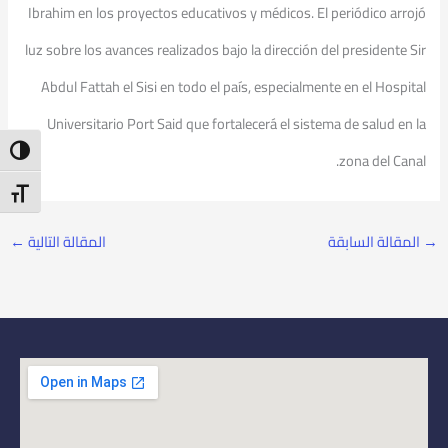
Ibrahim en los proyectos educativos y médicos. El periódico arrojó
luz sobre los avances realizados bajo la dirección del presidente Sir
Abdul Fattah el Sisi en todo el país, especialmente en el Hospital
Universitario Port Said que fortalecerá el sistema de salud en la
ntrast
zona del Canal.
t Size
→
المقالة السابقة
المقالة التالية
←