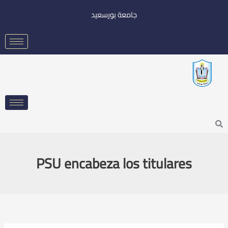
خطي
جامعة بورسعيد
لى
لمحتوى
Searc
PSU encabeza los titulares