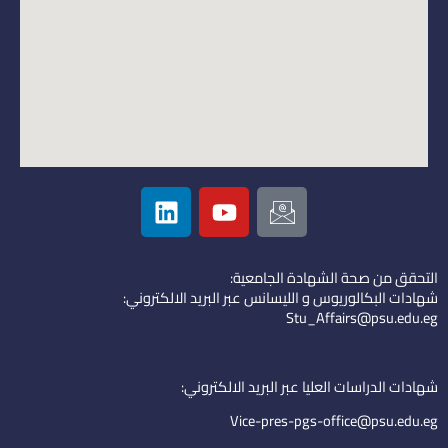
L
Y
I
i
o
c
n
u
o
k
t
n
التحقق من صحة الشهادة الجامعية:
e
u
-
شهادات البكالوريوس و الليسانس عبر البريد الالكتروني:
d
b
e
Stu_Affairs@psu.edu.eg
i
e
m
n
a
i
شهادات الدراسات العليا عبر البريد الالكتروني:
l
Vice-pres-pgs-office@psu.edu.eg