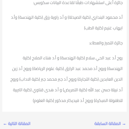
جائزة أعلى استشهادات طبقًا لقاعدة البيانات سكوبس:
أ.د محمود البنداري (كلية الصيدلة) و أ.د راوية رزق (كلية الهندسة) وأ.د
ايهاب غنيم (كلية الطب)
جائزة التميز والعطاء:
روح أ.د عبد الحي سلام (كلية الهندسة) و أ.د هناء الملاح (كلية
الهندسة) وروح أ.د محمد عبد الرازق (كلية علوم الرياضة) وروح أ.د زين
الدين العابدين (كلية التجارة) وروح أ.د جبر محمد جبر (كلية الاداب) وروح
أ.د نبيلة حسن عبد الله (كلية التمريض) و أ.د هدى قناوي (كلية التربية
للطفولة المبكرة) وروح أ.د فيديكار مدكور (كلية العلوم)
→
المقالة السابقة
المقالة التالية
←