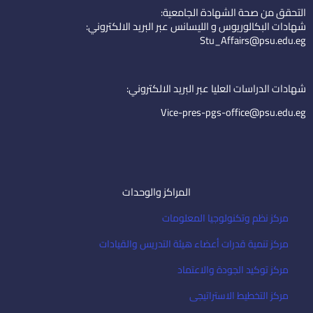
k
t
n
التحقق من صحة الشهادة الجامعية:
e
u
-
شهادات البكالوريوس و الليسانس عبر البريد الالكتروني:
d
b
e
Stu_Affairs@psu.edu.eg
i
e
m
n
a
i
شهادات الدراسات العليا عبر البريد الالكتروني:
l
Vice-pres-pgs-office@psu.edu.eg
المراكز والوحدات
مركز نظم وتكنولوجيا المعلومات
مركز تنمية قدرات أعضاء هيئة التدريس والقيادات
مركز توكيد الجودة والاعتماد
مركز التخطيط الاستراتيجى