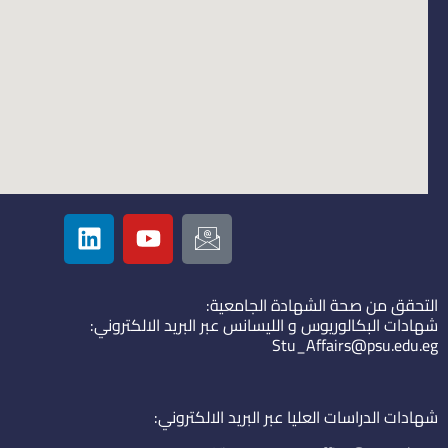
L
Y
I
i
o
c
n
u
o
k
t
n
التحقق من صحة الشهادة الجامعية:
e
u
-
شهادات البكالوريوس و الليسانس عبر البريد الالكتروني:
d
b
e
Stu_Affairs@psu.edu.eg
i
e
m
n
a
i
شهادات الدراسات العليا عبر البريد الالكتروني:
l