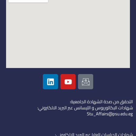
L
Y
I
i
o
c
n
u
o
k
t
n
التحقق من صحة الشهادة الجامعية:
e
u
-
شهادات البكالوريوس و الليسانس عبر البريد الالكتروني:
d
b
e
Stu_Affairs@psu.edu.eg
i
e
m
n
a
i
شهادات الدراسات العليا عبر البريد الالكتروني: