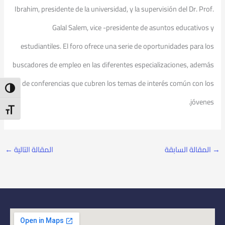
Ibrahim, presidente de la universidad, y la supervisión del Dr. Prof.
Galal Salem, vice -presidente de asuntos educativos y
estudiantiles. El foro ofrece una serie de oportunidades para los
buscadores de empleo en las diferentes especializaciones, además
de conferencias que cubren los temas de interés común con los
ntrast
jóvenes.
t Size
→
المقالة السابقة
المقالة التالية
←