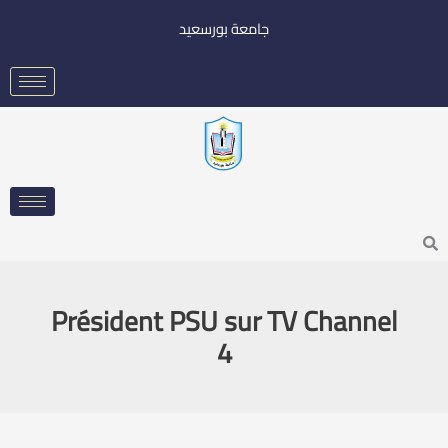
خطي
جامعة بورسعيد
لى
لمحتوى
Searc
Président PSU sur TV Channel
4