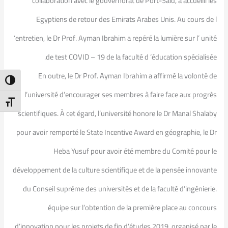
collaboration avec le gouvernorat de Port-Saïd, a accueilli les
Egyptiens de retour des Emirats Arabes Unis. Au cours de l
‘entretien, le Dr Prof. Ayman Ibrahim a repéré la lumière sur l’ unité
de test COVID – 19 de la faculté d ‘éducation spécialisée.
En outre, le Dr Prof. Ayman Ibrahim a affirmé la volonté de
ntrast
l’université d’encourager ses membres à faire face aux progrès
t Size
scientifiques. À cet égard, l’université honore le Dr Manal Shalaby
pour avoir remporté le State Incentive Award en géographie, le Dr
Heba Yusuf pour avoir été membre du Comité pour le
développement de la culture scientifique et de la pensée innovante
du Conseil suprême des universités et de la faculté d’ingénierie.
équipe sur l’obtention de la première place au concours
d’innovation pour les projets de fin d’études 2019, organisé par le