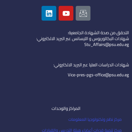
L
Y
I
i
o
c
n
u
o
k
t
n
التحقق من صحة الشهادة الجامعية:
e
u
-
شهادات البكالوريوس و الليسانس عبر البريد الالكتروني:
d
b
e
Stu_Affairs@psu.edu.eg
i
e
m
n
a
i
شهادات الدراسات العليا عبر البريد الالكتروني:
l
Vice-pres-pgs-office@psu.edu.eg
المراكز والوحدات
مركز نظم وتكنولوجيا المعلومات
مركز تنمية قدرات أعضاء هيئة التدريس والقيادات