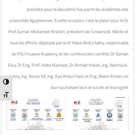
première pour la deuxième fois parmi les académies des
universités égyptiennes. A cette occasion, c’est le plaisir pour le Dr
Prof.Ayman Mohamed Ibrahim, président de l’université, félicite et
loue les efforts déployés par le Dr Heba Abdul Aatty, responsable
de PSU Huawei Academy, et les conférenciers certifiés Dr Samah
Eisa, Dr Eng. Prof. Heba Nashaat, Dr Ahmad Hasan, ing. Nesma el-
Ashry, ing. Noran Ali, ing. Aya Abdul Hady et Eng. Reem Amien; en
ntrast
leur souhaitant tout le succès et le progrès.
t Size