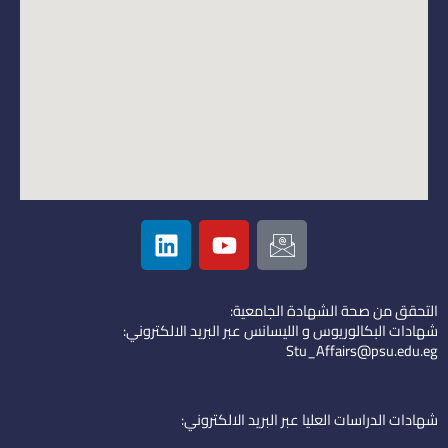
L
Y
I
i
o
c
n
u
o
k
t
n
التحقق من صحة الشهادة الجامعية:
e
u
-
شهادات البكالوريوس و الليسانس عبر البريد الالكتروني:
d
b
e
Stu_Affairs@psu.edu.eg
i
e
m
n
a
i
شهادات الدراسات العليا عبر البريد الالكتروني:
l