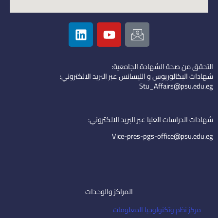
L
Y
I
i
o
c
n
u
o
k
t
n
التحقق من صحة الشهادة الجامعية:
e
u
-
شهادات البكالوريوس و الليسانس عبر البريد الالكتروني:
d
b
e
Stu_Affairs@psu.edu.eg
i
e
m
n
a
i
شهادات الدراسات العليا عبر البريد الالكتروني:
l
Vice-pres-pgs-office@psu.edu.eg
المراكز والوحدات
مركز نظم وتكنولوجيا المعلومات