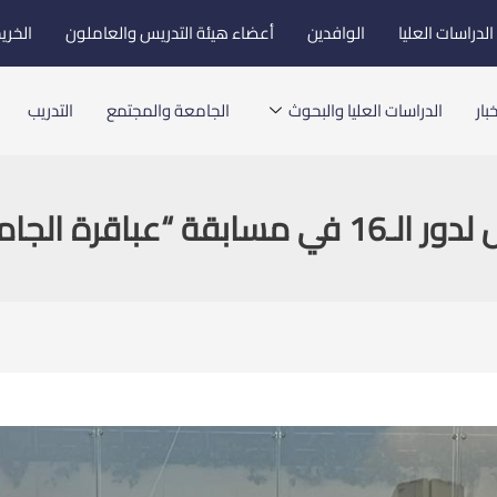
لدراسات العليا
الوافدين
أعضاء هيئة التدريس والعاملون
الخري
بار
الدراسات العليا والبحوث
الجامعة والمجتمع
التدريب
امعات” الموسم الثامن