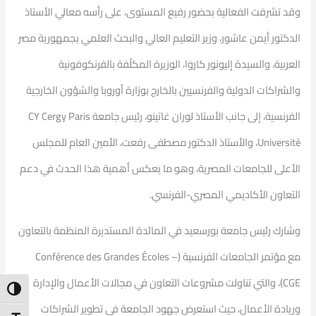
وقد تشرفت الفعالية بحضور رفيع المستوى، على رأسه معالي الأستاذ
الدكتور أيمن عاشور، وزير التعليم العالي والبحث العلمي بجمهورية مصر
العربية، والسيدة إليونور كاروَا، الوزيرة المكلّفة بالفرنكوفونية
والشراكات الدولية والفرنسيين بالخارج بوزارة أوروبا والشؤون الخارجية
الفرنسية، إلى جانب الأستاذ لوران غاتينو، رئيس جامعة CY Cergy Paris
Université، والأستاذ الدكتور مصطفى رفعت، الأمين العام للمجلس
الأعلى للجامعات المصرية، وهو ما يعكس أهمية هذا الحدث في دعم
التعاون الأكاديمي المصري-الفرنسي.
وشارك رئيس جامعة بورسعيد في المائدة المستديرة المنظمة بالتعاون
مع مؤتمر الجامعات الفرنسية (Conférence des Grandes Écoles –
CGE)، والتي تناولت مشروعات التعاون في مجالات الأعمال والإدارة
ntrast
وريادة الأعمال، حيث استعرض جهود الجامعة في تطوير الشراكات