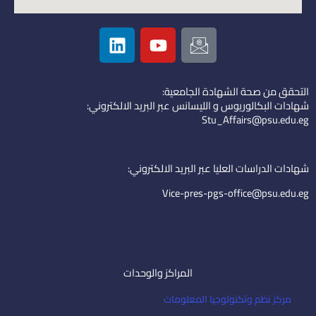
L
Y
I
i
o
c
n
u
o
k
t
n
التحقق من صحة الشهادة الجامعية:
e
u
-
شهادات البكالوريوس و الليسانس عبر البريد الالكتروني:
d
b
e
Stu_Affairs@psu.edu.eg
i
e
m
n
a
i
شهادات الدراسات العليا عبر البريد الالكتروني:
l
Vice-pres-pgs-office@psu.edu.eg
المراكز والوحدات
مركز نظم وتكنولوجيا المعلومات