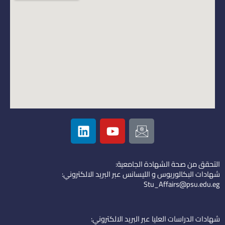
L
Y
I
i
o
c
n
u
o
k
t
n
التحقق من صحة الشهادة الجامعية:
e
u
-
شهادات البكالوريوس و الليسانس عبر البريد الالكتروني:
d
b
e
Stu_Affairs@psu.edu.eg
i
e
m
n
a
i
شهادات الدراسات العليا عبر البريد الالكتروني: